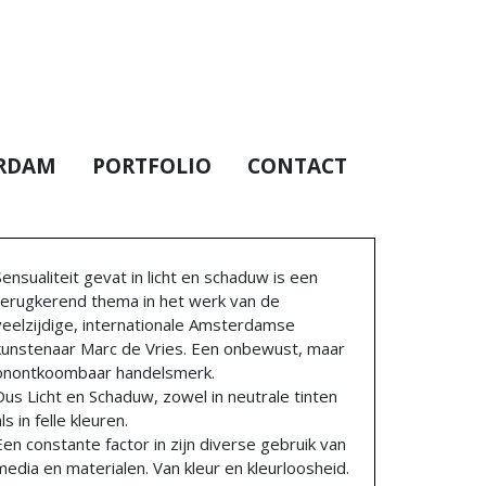
RDAM
PORTFOLIO
CONTACT
Sensualiteit gevat in licht en schaduw is een
terugkerend thema in het werk van de
veelzijdige, internationale Amsterdamse
kunstenaar Marc de Vries. Een onbewust, maar
onontkoombaar handelsmerk.
Dus Licht en Schaduw, zowel in neutrale tinten
ls in felle kleuren.
Een constante factor in zijn diverse gebruik van
media en materialen. Van kleur en kleurloosheid.